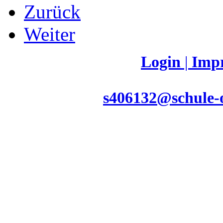
Zurück
Weiter
©2026 MS Bad Zell|
Login
|
Imp
Mittelschule Bad Zell · Schulstra
7285 · E-Mail:
s406132@schule-o